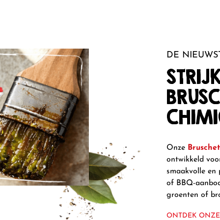
DE NIEUWS
STRI
BRUSC
CHIMI
Onze
Bruschet
ontwikkeld voor
smaakvolle en 
of BBQ-aanbod.
groenten of bro
ONTDEK ONZE 