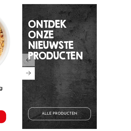
ONTDEK
ONZE
NIEUWSTE
PRODUCTEN
indische rijstmix
japanse katsu paneer
zhero
ALLE PRODUCTEN
BEKIJK HET PRODUCT
BEK