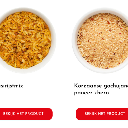
asirijstmix
koreaanse gochujang
paneer zhero
BEKIJK HET PRODUCT
BEKIJK HET PRODUCT