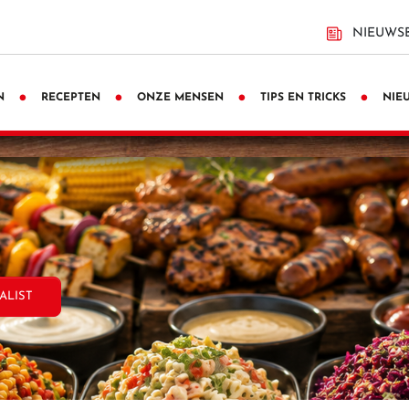
NIEUWSB
N
RECEPTEN
ONZE MENSEN
TIPS EN TRICKS
NIE
ALIST