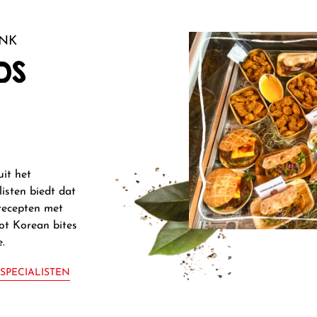
ANK
DS
uit het
isten biedt dat
recepten met
ot Korean bites
.
SPECIALISTEN