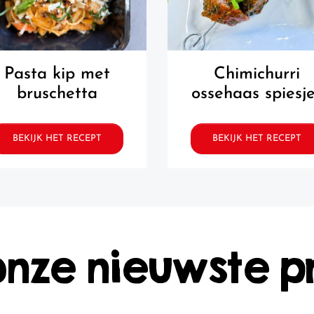
pasta kip met
chimichurri
bruschetta
ossehaas spiesj
BEKIJK HET RECEPT
BEKIJK HET RECEPT
onze nieuwste p