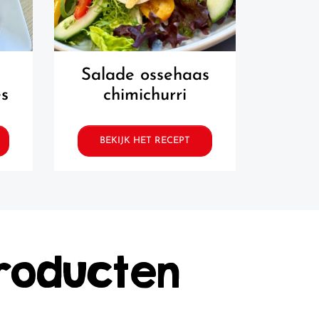
salade ossehaas
bruschetta
es
chimichurri
k
BEKIJK HET RECEPT
BEK
roducten