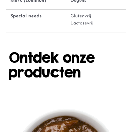
Merk (common)
Degens
Special needs
Glutenvrij
Lactosevrij
Ontdek onze
producten