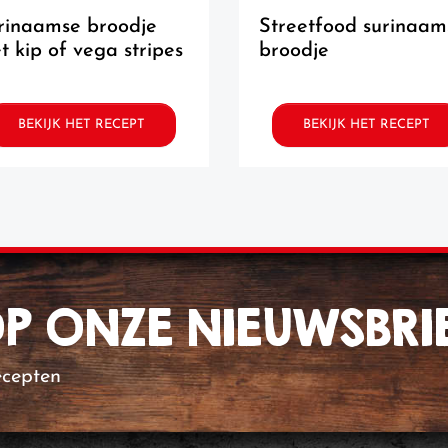
streetfood surinaams
t kip of vega stripes
broodje
BEKIJK HET RECEPT
BEKIJK HET RECEPT
 OP ONZE NIEUWSBRI
ecepten