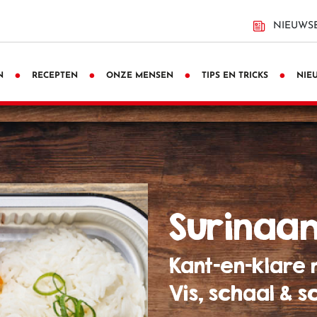
NIEUWSB
N
RECEPTEN
ONZE MENSEN
TIPS EN TRICKS
NIE
surinaa
Kant-en-klare 
Vis, schaal & s