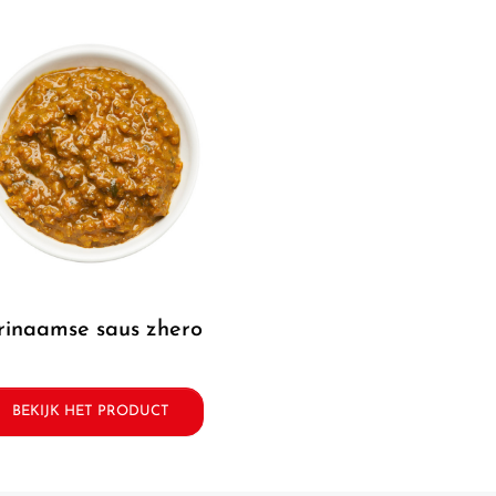
urinaamse saus zhero
BEKIJK HET PRODUCT