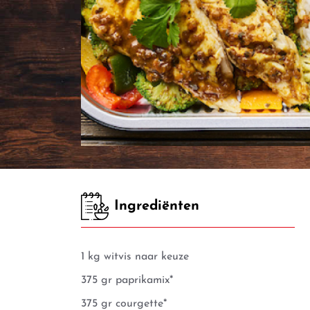
Ingrediënten
1 kg witvis naar keuze
375 gr paprikamix*
375 gr courgette*