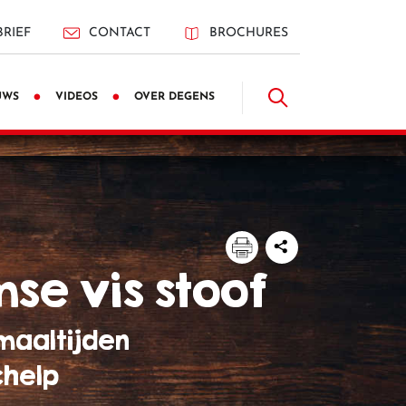
RIEF
CONTACT
BROCHURES
UWS
VIDEOS
OVER DEGENS
mse vis stoof
maaltijden
chelp