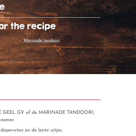
te
or the recipe
marinade tandoori
X GEEL GV
of de MARINADE TANDOORI,
teamer.
doperwten en de lente uitjes.