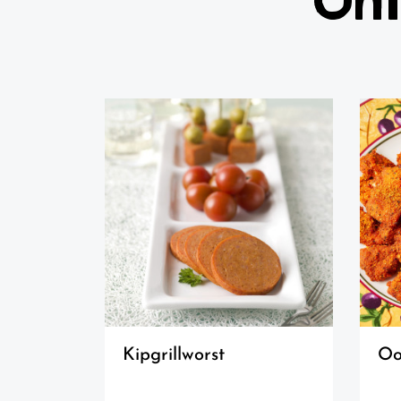
kipgrillworst
o