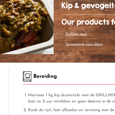
Kip & gevogel
Our products f
grillmix geel
surinaamse saus zhero
Bereiding
Marineer 1 kg kip drumsticks met de
GRILLMI
laat ca. 2 uur intrekken en gaar daarna in de s
Kook de rijst, laat afkoelen en vermeng met de 