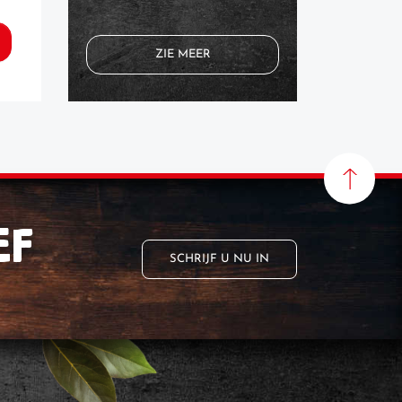
BEKIJK HET RECEPT
BEK
ZIE MEER
EF
SCHRIJF U NU IN