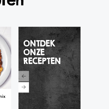
ONTDEK
ONZE
RECEPTEN
boeren ovenspek
stokbr