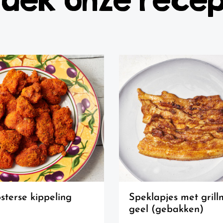
osterse kippeling
speklapjes met grillmix
geel (gebakken)