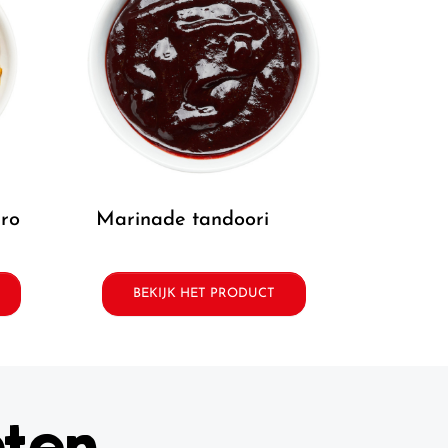
ero
marinade tandoori
BEKIJK HET PRODUCT
pten