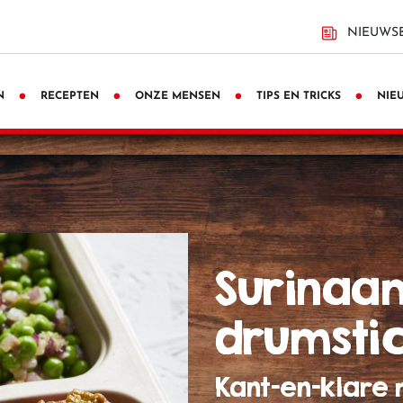
NIEUWSB
N
RECEPTEN
ONZE MENSEN
TIPS EN TRICKS
NIE
surinaamse kip
drumsti
Kant-en-klare 