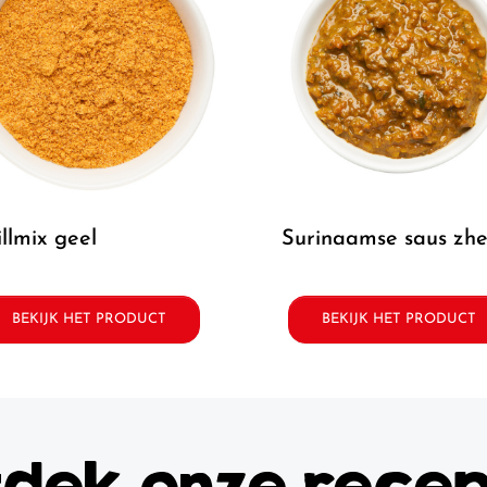
rillmix geel
surinaamse saus zh
BEKIJK HET PRODUCT
BEKIJK HET PRODUCT
dek onze rece