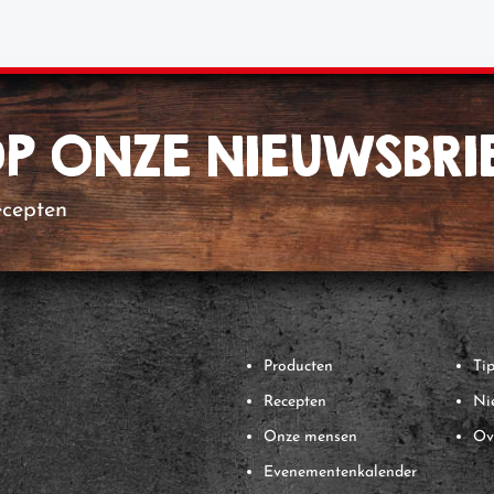
 OP ONZE NIEUWSBRI
ecepten
Producten
Tip
Recepten
Ni
Onze mensen
Ov
Evenementenkalender