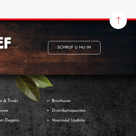
EF
SCHRIJF U NU IN
s & Tricks
Brochures
euws
Distributiepunten
er Degens
Voorraad Update