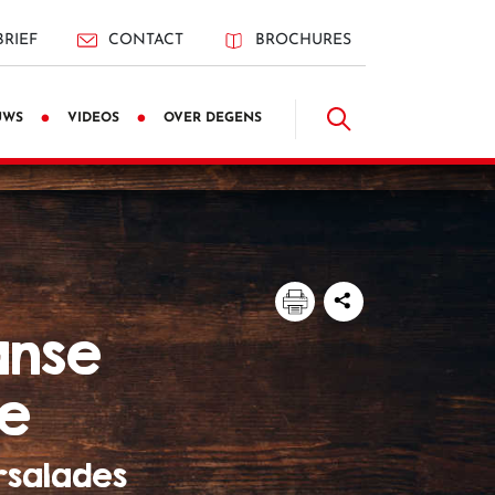
RIEF
CONTACT
BROCHURES
UWS
VIDEOS
OVER DEGENS
de
rsalades