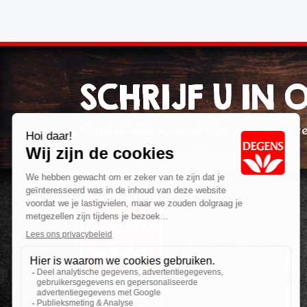
SCHRIJF U IN
Ontdek elke maand tips en nieuwe r