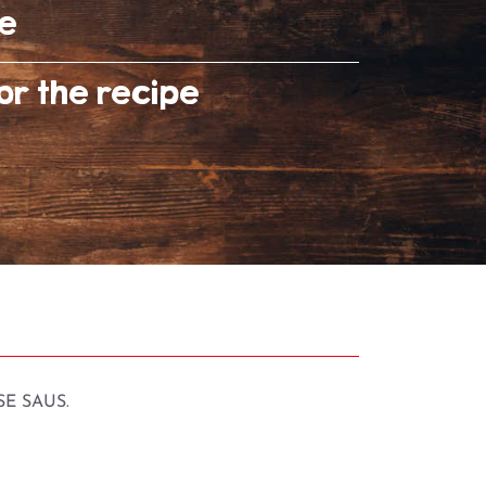
te
or the recipe
SE SAUS
.