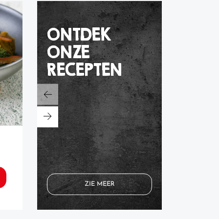
ONTDEK
ONZE
RECEPTEN
mexicaanse
mexicaanse
roerbakschotel
bonens
ZIE MEER
BEKIJK HET RECEPT
BEK