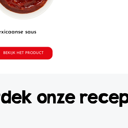
mexicaanse saus
BEKIJK HET PRODUCT
dek onze rece