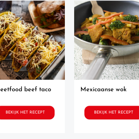
treetfood beef taco
mexicaanse wok
BEKIJK HET RECEPT
BEKIJK HET RECEPT