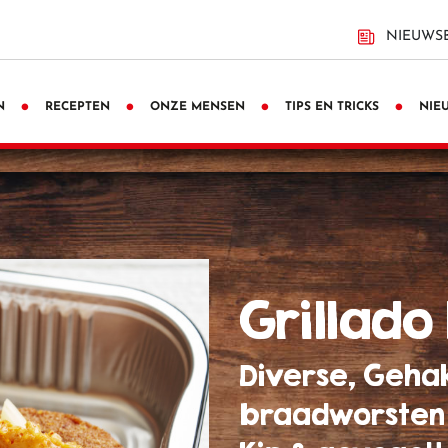
NIEUWSB
N
RECEPTEN
ONZE MENSEN
TIPS EN TRICKS
NIE
grillad
Diverse, Geha
braadworsten