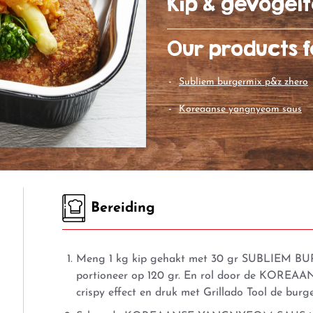
Kip & gevogel
Our products f
subliem burgermix p&z zhero
koreaanse yangnyeom saus
Bereiding
Meng 1 kg kip gehakt met 30 gr SUBLIEM BU
portioneer op 120 gr. En rol door de
KOREAAN
crispy effect en druk met Grillado Tool de burge