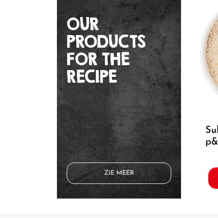
OUR
PRODUCTS
FOR THE
RECIPE
subliem burgermix
p&
ZIE MEER