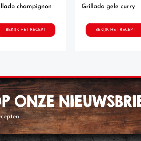
rillado champignon
grillado gele curry
BEKIJK HET RECEPT
BEKIJK HET RECEPT
 OP ONZE NIEUWSBRI
ecepten