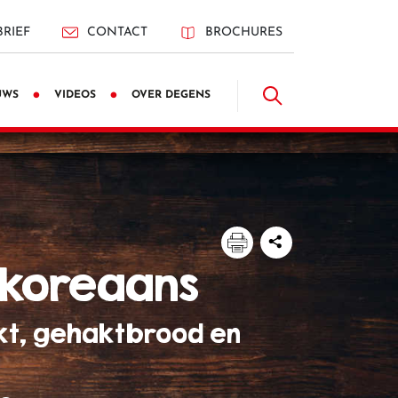
RIEF
CONTACT
BROCHURES
UWS
VIDEOS
OVER DEGENS
o koreaans
kt, gehaktbrood en