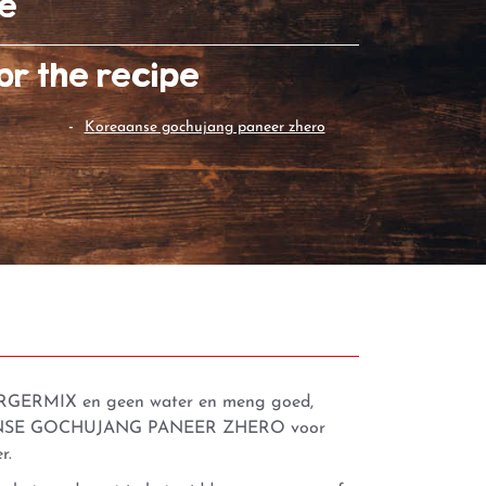
te
or the recipe
koreaanse gochujang paneer zhero
RGERMIX en geen water en meng goed,
SE GOCHUJANG PANEER ZHERO
voor
r.