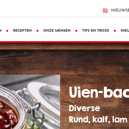
NIEUWSB
N
RECEPTEN
ONZE MENSEN
TIPS EN TRICKS
NIE
uien-b
Diverse
Rund, kalf, la