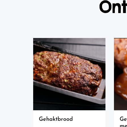
Ont
gehaktbrood
gehaktballen 'speciaal'
me