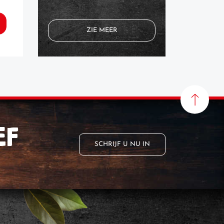
BEK
ZIE MEER
BEKIJK HET RECEPT
EF
SCHRIJF U NU IN