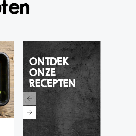
pten
ONTDEK
ONZE
RECEPTEN
gebraden gehaktbrood
gehak
“carni tartufo”