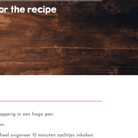
or the recipe
)
napperig in een hoge pan.
en.
eheel ongeveer 15 minuten zachtjes inkoken.