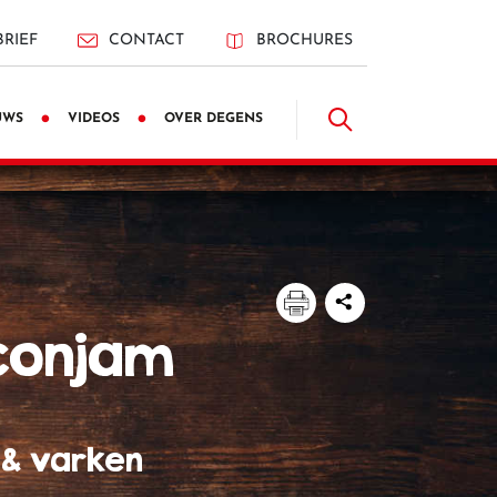
RIEF
CONTACT
BROCHURES
UWS
VIDEOS
OVER DEGENS
aconjam
m & varken