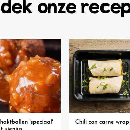
dek onze rece
chili con carne wrap
t uienjus