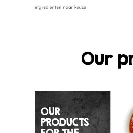
ingredienten naar keuze
Our p
OUR
PRODUCTS
FOR THE