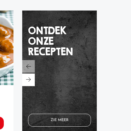
ONTDEK
ONZE
RECEPTEN
pizza pasta salade
kalfs
BEKIJK HET RECEPT
BEK
ZIE MEER