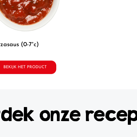
izzasaus (0-7°c)
BEKIJK HET PRODUCT
dek onze rece