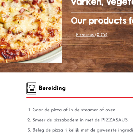
varken, Veget
Our products f
pizzasaus (0-7°c)
Bereiding
Gaar de pizza af in de steamer of oven.
Smeer de pizzabodem in met de PIZZASAUS.
Beleg de pizza rijkelijk met de gewenste ingre