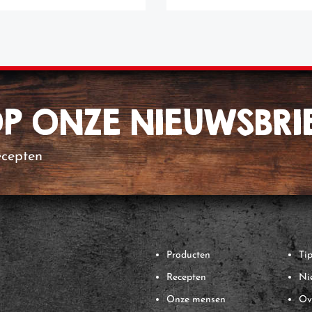
 OP ONZE NIEUWSBRI
ecepten
Producten
Tip
Recepten
Ni
Onze mensen
Ov