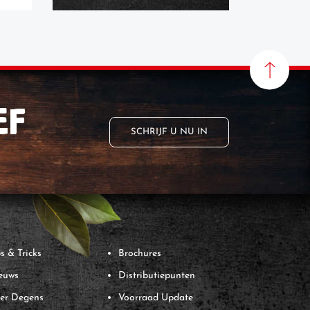
EF
SCHRIJF U NU IN
s & Tricks
Brochures
euws
Distributiepunten
er Degens
Voorraad Update