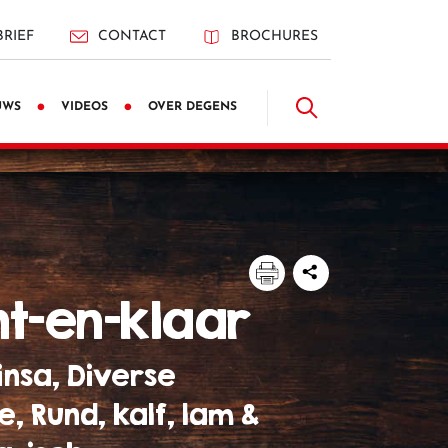
RIEF
CONTACT
BROCHURES
UWS
VIDEOS
OVER DEGENS
nt-en-klaar
insa, Diverse
, Rund, kalf, lam &