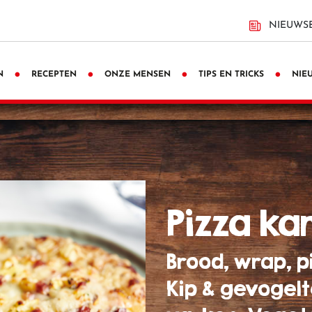
NIEUWSB
N
RECEPTEN
ONZE MENSEN
TIPS EN TRICKS
NIE
pizza ka
Brood, wrap, p
Kip & gevogelte