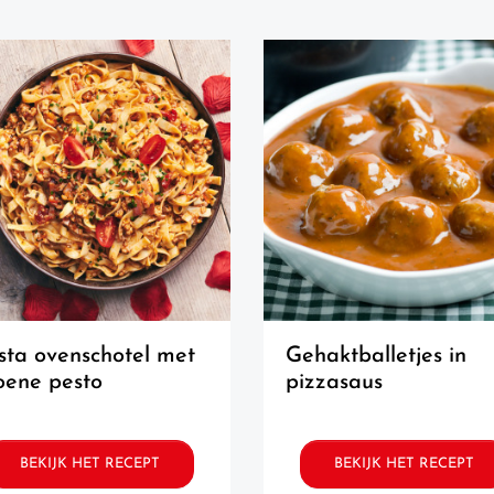
gehaktballetjes in
oene pesto
pizzasaus
BEKIJK HET RECEPT
BEKIJK HET RECEPT