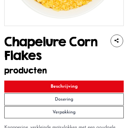
Chapelure Corn
Flakes
producten
Beschrijving
Dosering
Verpakking
Knapperige, verkleinde maïsvlokken met een goudgele