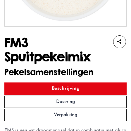
FM3
Spuitpekelmix
Pekelsamenstellingen
Beschrijving
Dosering
Verpakking
FM3 is een wit droogmengsel dat in combinatie met gluco